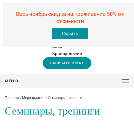
8-906-994-29-00
8-913-794-37-05
8-913-380-77-75
Весь ноябрь скидка на проживание 50% от
стоимости
Скрыть
Офис
База
Бронирование
НАПИСАТЬ В MAX
Главная
Мероприятия
Семинары, тренинги
Семинары, тренинги