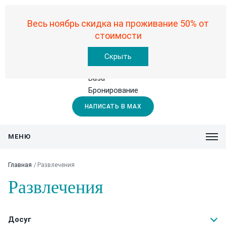
8-906-994-29-00
8-913-794-37-05
8-913-380-77-75
Весь ноябрь скидка на проживание 50% от
стоимости
Скрыть
Офис
База
Бронирование
НАПИСАТЬ В MAX
Главная
Развлечения
Развлечения
Досуг