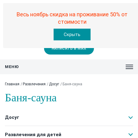
8-906-994-29-00
8-913-794-37-05
8-913-380-77-75
Весь ноябрь скидка на проживание 50% от
стоимости
Офис
База
Скрыть
Бронирование
НАПИСАТЬ В MAX
Главная
Развлечения
Досуг
Баня-сауна
Баня-сауна
Досуг
Развлечения для детей