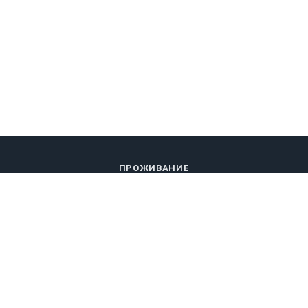
ПРОЖИВАНИЕ
МЕРОПРИЯТИЯ
РАЗВЛЕЧЕНИЯ
ПИТАНИЕ
ГАЛЕРЕЯ
ОТЗЫВЫ