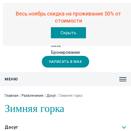
8-906-994-29-00
8-913-794-37-05
8-913-380-77-75
Весь ноябрь скидка на проживание 50% от
стоимости
Скрыть
Офис
База
Бронирование
НАПИСАТЬ В MAX
Главная
Развлечения
Досуг
Зимняя горка
Зимняя горка
Досуг